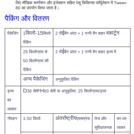
लिए मौखिक सस्पेंशन और इंजेक्शन सहित पशु चिकित्सा फॉर्मूलेशन में Tween
80 का उपयोग किया जाता है।
पैकिंग और वितरण
किलो-15
ई
कार्टून
पैकेजिंग
1
किलो
2 पी
बैग अंदर + 1 पन्नी बैग बाहर में
पैकिंग
ई
25 किलोग्राम से
2 पी
बैग अंदर + 1 पन्नी बैग बाहर ड्रम में
50 किलोग्राम की
पैकिंग
अन्य पैकेजिंग
अनुकूलित पैकिंग
D
H
ड्रम
38 सेमी*
60 सेमी या अनुकूलित, 25 किलोग्राम/ड्रम
का
आकार
अंतर्राष्ट्रीय
नौवहन
1-50 किलो
एक्सप्रेस
तेज
और
घर-घर
सुविधाजनक
जाकर