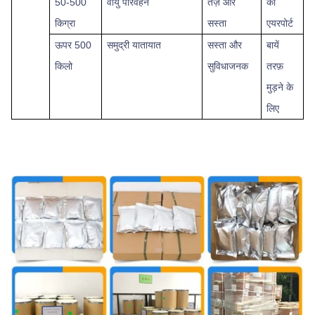
50-500
वायु परिवहन
तेज़ और
को
किग्रा
सस्ता
एयरपोर्ट
ऊपर
500
समुद्री यातायात
सस्ता और
बायें
किलो
सुविधाजनक
तरफ़
मुड़ने के
लिए