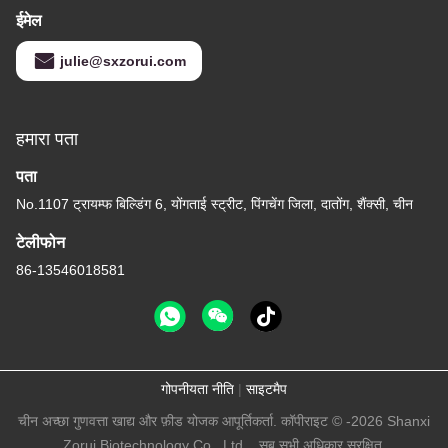
ईमेल
julie@sxzorui.com
हमारा पता
पता
No.1107 ट्रायम्फ बिल्डिंग 6, योंगताई स्ट्रीट, पिंगचेंग जिला, दातोंग, शैंक्सी, चीन
टेलीफोन
86-13546018581
गोपनीयता नीति
|
साइटमैप
चीन अच्छा गुणवत्ता खाद्य और फ़ीड योजक आपूर्तिकर्ता. कॉपीराइट © -2026 Shanxi
Zorui Biotechnology Co., Ltd. . सब सभी अधिकार सुरक्षित.