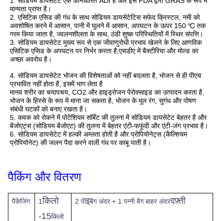
1. सोडियम डायसेटेट एक अनिर्धारित ADI है और इसे FDA द्वारा GRAS के रूप में 
मान्यता प्राप्त है।
2. एसिटिक एसिड की गंध के साथ सोडियम डायसेटेटिस सफेद क्रिस्टल, नमी को 
अवशोषित करने में आसान, पानी में घुलने में आसान, अपघटन के ऊपर 150 ℃ तक 
गरम किया जाता है, ज्वलनशीलता के साथ, ठंडी शुष्क परिस्थितियों में स्थिर संपत्ति।
3. सोडियम डायसेटेट मुख्य रूप से एक जीवाणुरोधी प्रभाव खेलने के लिए आणविक 
एसिटिक एसिड के अपघटन पर निर्भर करता है;एसडीए में बैक्टीरिया और मोल्ड का 
अच्छा अवरोध है।
4. सोडियम डायसेटेट भोजन की विशेषताओं को नहीं बदलता है, भोजन से ही पीएच 
प्रभावित नहीं होता है, इसमें भाग लेता है
मानव शरीर का चयापचय, CO2 और हाइड्रोजन पेरोक्साइड का उत्पादन करता है, 
भोजन के हिस्से के रूप में माना जा सकता है, भोजन के मूल रंग, सुगंध और पोषण 
संबंधी घटकों को बनाए रखता है।
5. कवक को रोकने में पोटेशियम सॉर्बेट की तुलना में सोडियम डायसेटेट बेहतर है और 
बेंजोएट्स (सोडियम बेंजोएट) की तुलना में बेहतर एंटी-फफूंदी और एंटी-जंग प्रभाव है।
6. सोडियम डायसेटेट में हल्की अम्लता होती है और प्रोपियोनेट्स (कैल्शियम 
प्रोपियोनेट) की जलन पैदा करने वाली गंध पर काबू पाती है।
पैकिंग और वितरण
किलो
इ
दफ़्ती
पैकेजिंग
1
2 पी
बैग अंदर + 1 पन्नी बैग बाहर अंदर
-15
किलो