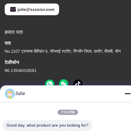
julie@sxzorui.com
हमारा पता
पता
No.1107 ट्रायम्फ बिल्डिंग 6, योंगताई स्ट्रीट, पिंगचेंग जिला, दातोंग, शैंक्सी, चीन
टेलीफोन
86-13546018581
Julie
गोपनीयता नीति
|
साइटमैप
7:14 PM
चीन अच्छा गुणवत्ता खाद्य और फ़ीड योजक आपूर्तिकर्ता. कॉपीराइट © -2026 Shanxi
Zorui Biotechnology Co., Ltd. . सब सभी अधिकार सुरक्षित.
Good day, what product are you looking for?