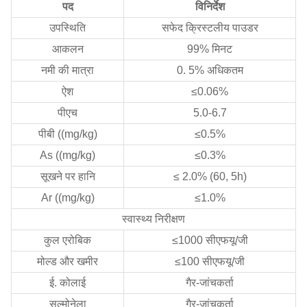
पद
विनिर्देश
उपस्थिति
सफेद क्रिस्टलीय पाउडर
आकलन
99% मिनट
नमी की मात्रा
0. 5% अधिकतम
ऐश
≤0.06%
पीएच
5.0-6.7
पीबी ((mg/kg)
≤0.5%
As ((mg/kg)
≤0.3%
सूखने पर हानि
≤ 2.0% (60, 5h)
Ar ((mg/kg)
≤1.0%
स्वास्थ्य निरीक्षण
कुल एरोबिक
≤1000 सीएफयू/जी
मोल्ड और खमीर
≤100 सीएफयू/जी
ई. कोलाई
गैर-जांचकर्ता
सल्मोनेला
गैर-जांचकर्ता