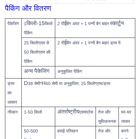
पैकिंग और वितरण
किलो-15
ई
कार्टून
पैकेजिंग
1
किलो
2 पी
बैग अंदर + 1 पन्नी बैग बाहर में
पैकिंग
ई
25 किलोग्राम से
2 पी
बैग अंदर + 1 पन्नी बैग बाहर ड्रम में
50 किलोग्राम की
पैकिंग
अन्य पैकेजिंग
अनुकूलित पैकिंग
D
H
ड्रम
38 सेमी*
60 सेमी या अनुकूलित, 25 किलोग्राम/ड्रम
का
आकार
अंतर्राष्ट्रीय
नौवहन
1-50 किलो
एक्सप्रेस
तेज
और
घर-घर
सुविधाजनक
जाकर
50-500
हवाई परिवहन
तेज़ और
करने