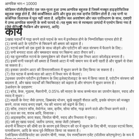
आणविक भारः< 10000
सोडियम पॉलीएक्रिलैट एक जल-फुला हुआ उच्च आणविक बहुलक है जिसमें मजबूत हाइड्रोफिलिक
बहुलक समूह होते हैं, जैसे कार्बॉक्सिल आदि और कुछ हद तक क्रॉस लिंकिंग होती है।यह पानी या
कार्बनिक विलायक में घुल नहीं जाता है. अद्वितीय जल अवशोषण और जल प्रतिधारण के साथ, एसएपी
में उच्च आणविक सामग्री के सभी फायदे थे।यह मुख्य रूप से स्वच्छता उत्पादों में प्रयोग किया गया है
(जैसे सैनिटरी नैपकिन और डायपर), आदि)
कार्य
1खाद्य पदार्थों में गाढ़ा करने वाले पदार्थ के रूप में इस्तेमाल होने के निम्नलिखित प्रभाव होते हैं:
(1) कच्चे आटे के प्रोटीन से चिपकने की क्षमता को बढ़ाता है।
(2) स्टार्च कणों को एक दूसरे के साथ जोड़ने और प्रोटीन की जाल संरचना में फैलाने के लिए।
(3) घनी बनावट वाला और चमकदार सतह पर चिकना आटा तैयार करें।
(4) यह घुलनशील स्टार्च के एक्स्यूडेशन को रोकने के लिए एक स्थिर आटा कोलोइड बनाता है।
(5) इसमें पानी पकड़ने की क्षमता है जिससे आटा में नमी समान रूप से बनी रहती है और सूखने से रोका
जा सकता है।
(6) इसका उपयोग आटा की विस्तारशीलता में सुधार करने के लिए किया जा सकता है।
(7) तेल घटक में कच्चे माल को आटा में स्थिर रूप से फैलाएं।
2इसका उपयोग प्रोटीन इंटरैक्शन के लिए इलेक्ट्रोलाइट के रूप में किया जाता है, प्रोटीन संरचना को
बदलता है, और खाद्य पदार्थों की चिपचिपाहट को बढ़ाता है और संगठन में सुधार करता है।
3आवेदन के उदाहरण:
(1) ब्रेड, केक, नूडल्स, मैकारोनी, 0.05% की मात्रा के साथ कच्चे माल का उपयोग बेहतर, स्वाद और
स्वाद में सुधार।
(2) मछली के पेस्ट जैसे उत्पाद, डिब्बाबंद भोजन, सूखे समुद्री शैवाल आदि, इसके संगठन को मजबूत
करने, ताजा स्वाद बनाए रखने, गंध की भावना को बढ़ाने के लिए।
(3) सॉस, टमाटर सॉस, मेयोनेज, जाम, क्रीम, सोया सॉस, गाढ़ा करने वाले और स्थिर करने वाले।
(4) फल का रस, शराब आदि, विसारक।
(5) आइसक्रीम, कारा शहद, सियोल चीनी, स्वाद और स्थिरता में सुधार।
(6) जमे हुए खाद्य पदार्थ, जलीय उत्पाद, सतह जेली (संरक्षण)
4पानी में विघटन की धीमी दर के कारण इसे विघटन की दर में सुधार के लिए चीनी, पाउडर स्टार्च सिरप,
पायसीकरण, आदि के साथ पूर्व-मिश्रित किया जा सकता है।
5सोडियम पॉलीक्रिलेट का उपयोग चीनी, नमक, पेय स्पष्टीकरण एजेंट (पॉलीमर कोएग्युलेन्ट) के रूप में