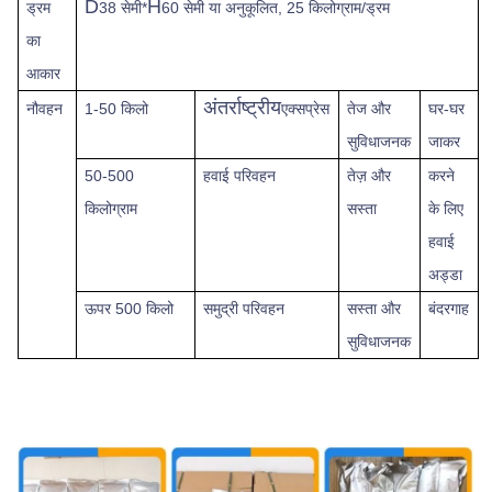
D
H
ड्रम
38 सेमी*
60 सेमी या अनुकूलित, 25 किलोग्राम/ड्रम
का
आकार
अंतर्राष्ट्रीय
नौवहन
1-50 किलो
एक्सप्रेस
तेज
और
घर-घर
सुविधाजनक
जाकर
50-500
हवाई परिवहन
तेज़ और
करने
किलोग्राम
सस्ता
के लिए
हवाई
अड्डा
ऊपर
500 किलो
समुद्री परिवहन
सस्ता और
बंदरगाह
सुविधाजनक