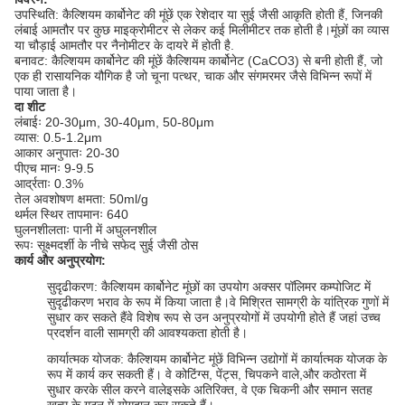
उपस्थिति: कैल्शियम कार्बोनेट की मूंछें एक रेशेदार या सुई जैसी आकृति होती हैं, जिनकी
लंबाई आमतौर पर कुछ माइक्रोमीटर से लेकर कई मिलीमीटर तक होती है।मूंछों का व्यास
या चौड़ाई आमतौर पर नैनोमीटर के दायरे में होती है.
बनावट: कैल्शियम कार्बोनेट की मूंछें कैल्शियम कार्बोनेट (CaCO3) से बनी होती हैं, जो
एक ही रासायनिक यौगिक है जो चूना पत्थर, चाक और संगमरमर जैसे विभिन्न रूपों में
पाया जाता है।
दा शीट
लंबाईः 20-30μm, 30-40μm, 50-80μm
व्यास: 0.5-1.2μm
आकार अनुपातः 20-30
पीएच मानः 9-9.5
आर्द्रताः 0.3%
तेल अवशोषण क्षमता: 50ml/g
थर्मल स्थिर तापमानः 640
घुलनशीलताः पानी में अघुलनशील
रूपः सूक्ष्मदर्शी के नीचे सफेद सुई जैसी ठोस
कार्य और अनुप्रयोग:
सुदृढीकरण: कैल्शियम कार्बोनेट मूंछों का उपयोग अक्सर पॉलिमर कम्पोजिट में
सुदृढीकरण भराव के रूप में किया जाता है।वे मिश्रित सामग्री के यांत्रिक गुणों में
सुधार कर सकते हैंवे विशेष रूप से उन अनुप्रयोगों में उपयोगी होते हैं जहां उच्च
प्रदर्शन वाली सामग्री की आवश्यकता होती है।
कार्यात्मक योजक: कैल्शियम कार्बोनेट मूंछें विभिन्न उद्योगों में कार्यात्मक योजक के
रूप में कार्य कर सकती हैं। वे कोटिंग्स, पेंट्स, चिपकने वाले,और कठोरता में
सुधार करके सील करने वालेइसके अतिरिक्त, वे एक चिकनी और समान सतह