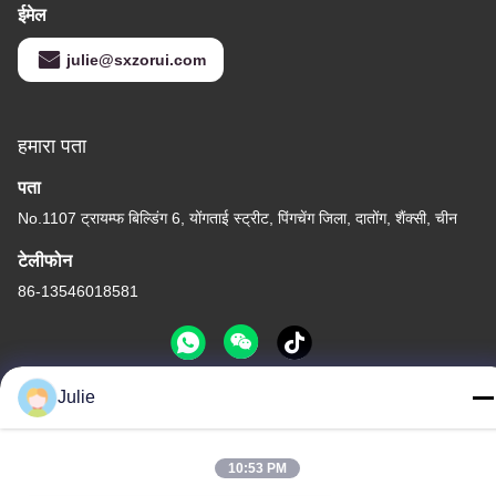
ईमेल
julie@sxzorui.com
हमारा पता
पता
No.1107 ट्रायम्फ बिल्डिंग 6, योंगताई स्ट्रीट, पिंगचेंग जिला, दातोंग, शैंक्सी, चीन
टेलीफोन
86-13546018581
Julie
गोपनीयता नीति
|
साइटमैप
चीन अच्छा गुणवत्ता खाद्य और फ़ीड योजक आपूर्तिकर्ता. कॉपीराइट © -2026 Shanxi
10:53 PM
Zorui Biotechnology Co., Ltd. . सब सभी अधिकार सुरक्षित.