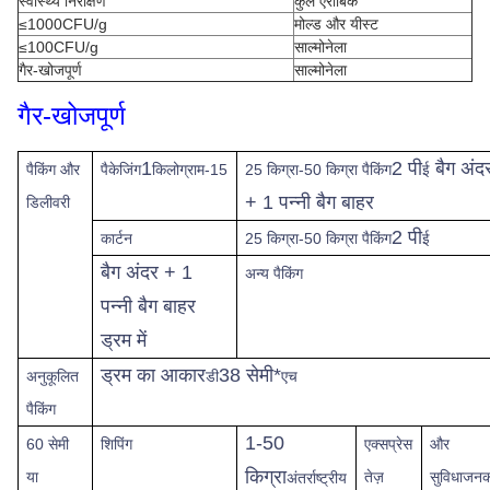
स्वास्थ्य निरीक्षण
कुल एरोबिक
≤1000CFU/g
मोल्ड और यीस्ट
≤100CFU/g
साल्मोनेला
गैर-खोजपूर्ण
साल्मोनेला
गैर-खोजपूर्ण
1
2 पी
बैग अंद
पैकिंग और
पैकेजिंग
किलोग्राम-15
25 किग्रा-50 किग्रा पैकिंग
ई
+ 1 पन्नी बैग बाहर
डिलीवरी
2 पी
कार्टन
25 किग्रा-50 किग्रा पैकिंग
ई
बैग अंदर + 1
अन्य पैकिंग
पन्नी बैग बाहर
ड्रम में
ड्रम का आकार
38 सेमी*
अनुकूलित
डी
एच
पैकिंग
1-50
60 सेमी
शिपिंग
एक्सप्रेस
और
किग्रा
या
तेज़
सुविधाजन
अंतर्राष्ट्रीय