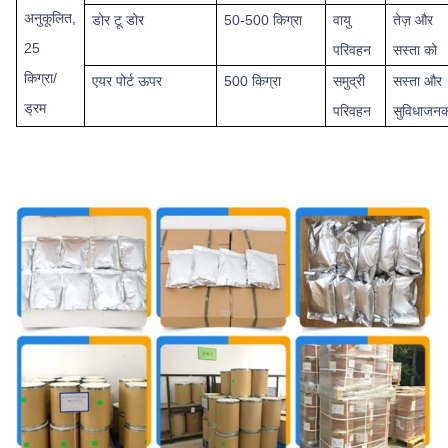
अनुकूलित,
डोर टू डोर
50-500 किग्रा
वायु
तेज़ और
25
परिवहन
सस्ता
को
किग्रा/
एयर पोर्ट
ऊपर
500 किग्रा
समुद्री
सस्ता और
ड्रम
परिवहन
सुविधाजन