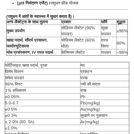
(pH नियंत्रण एजेंट)।
पशुधन फ़ीड योजक
(पशुधन में आंतों के स्वास्थ्य में सुधार करता है)।
अन्य लैक्टेट्स के साथ तुलना
प्रकार
फॉर्म
शुद्धता
सोडियम लैक्टेट (96%
सूखा
मुख्य उपयोग
≥96%
पाउडर)
पाउडर
खाद्य पदार्थ, सौंदर्य प्रसाधन,
सोडियम लैक्टेट (60%
तरल
60%
फार्मास्यूटिकल्स
घोल)
सिरप
मांस प्रसंस्करण, IV तरल पदार्थ
कैल्शियम लैक्टेट
पाउडर
~98%
फोर्टिफाइड खाद्य पदार्थ, पूरक
मद
विशेष विवरण
प्रकटन
सफेद पाउडर
परख
96% मिनट
नमी की मात्रा
1% अधिकतम
राख
≤0.06%
Ph
5.0-6.7
Pb(mg/kg)
≤0.5%
As(mg/kg)
≤0.3%
सुखाने पर नुकसान
≤ 2.0% (60, 5h)
Ar(mg/kg)
≤1.0%