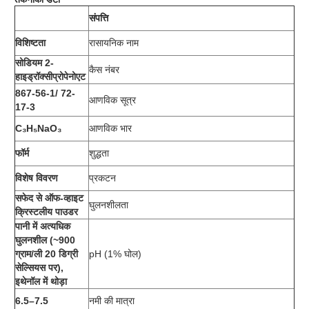
संपत्ति
विशिष्टता
रासायनिक नाम
सोडियम 2-
कैस नंबर
हाइड्रॉक्सीप्रोपेनोएट
867-56-1/ 72-
आणविक सूत्र
17-3
C₃H₅NaO₃
आणविक भार
फॉर्म
शुद्धता
विशेष विवरण
प्रकटन
सफेद से ऑफ-व्हाइट
घुलनशीलता
क्रिस्टलीय पाउडर
पानी में अत्यधिक
घुलनशील (~900
ग्राम/ली 20 डिग्री
pH (1% घोल)
सेल्सियस पर),
इथेनॉल में थोड़ा
6.5–7.5
नमी की मात्रा