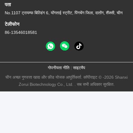
पता
No.1107 ट्रायम्फ बिल्डिंग 6, योंगताई स्ट्रीट, पिंगचेंग जिला, दातोंग, शैंक्सी, चीन
टेलीफोन
86-13546018581
गोपनीयता नीति
|
साइटमैप
चीन अच्छा गुणवत्ता खाद्य और फ़ीड योजक आपूर्तिकर्ता. कॉपीराइट © -2026 Shanxi
Zorui Biotechnology Co., Ltd. . सब सभी अधिकार सुरक्षित.