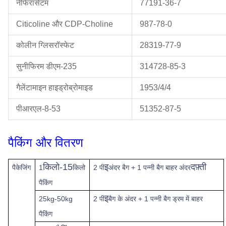
नेफिरासेटम
77191-36-7
Citicoline और CDP-Choline
987-78-0
कोलीन ग्लिसरॉस्फेट
28319-77-9
सुनीफिरम डीएम-235
314728-85-3
गैलेंटामाइन हाइड्रोब्रोमाइड
1953/4/4
पीआरएल-8-53
51352-87-5
पैकिंग और वितरण
किलो-15
इ
दफ़्ती
पैकेजिंग
1
किलो
2 पी
अंदर बैग + 1 पन्नी बैग बाहर अंदर
पैकिंग
इ
25kg-50kg
2 पी
बैग के अंदर + 1 पन्नी बैग ड्रम में बाहर
पैकिंग