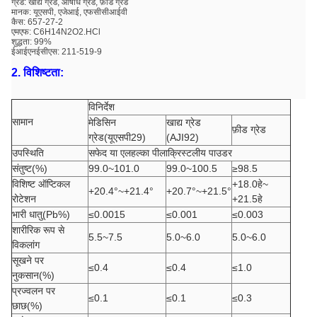
ग्रेड: खाद्य ग्रेड, औषधि ग्रेड, फ़ीड ग्रेड
मानक: यूएसपी, एजेआई, एफसीसीआईवी
कैस: 657-27-2
एमएफ: C6H14N2O2.HCl
शुद्धता: 99%
ईआईएनईसीएस: 211-519-9
2. विशिष्टता:
विनिर्देश
सामान
मेडिसिन
खाद्य ग्रेड
फ़ीड ग्रेड
ग्रेड(यूएसपी29)
(AJI92)
उपस्थिति
सफेद या एल
हल्का पीला
क्रिस्टलीय पाउडर
संतुष्ट(%)
99.0~101.0
99.0~100.5
≥98.5
विशिष्ट ऑप्टिकल
+18.0
हे
~
+20.4°~+21.4°
+20.7°~+21.5°
रोटेशन
+21.5
हे
भारी धातु(Pb%)
≤0.0015
≤0.001
≤0.003
शारीरिक रूप से
5.5~7.5
5.0~6.0
5.0~6.0
विकलांग
सूखने पर
≤0.4
≤0.4
≤1.0
नुकसान(%)
प्रज्वलन पर
≤0.1
≤0.1
≤0.3
छाछ(%)