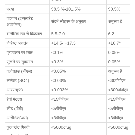
परख
98.5 %-101.5%
99.5%
पहचान (इन्फ्रारेड
संदर्भ स्पेट्रम के अनुरूप
अनुरूप है
अवशोषण)
शारीरिक रूप से विकलांग
5.5-7.0
6.2
विशिष्ट आवर्तन
+14.5- +17.3
+16.7°
प्रज्वलन पर छाछ
<0.1%
0.05%
सूखने पर नुकसान
<0.3%
0.05%
क्लोराइड (सीएल)
<0.05%
अनुरूप है
सल्फेट (SO4)
<0.03%
<30पीपीएम
आयरन(फ़े)
<0.003%
<300पीपीएम
हैवी मेटल्स
<15पीपीएम
<15पीपीएम
लीड (पीबी)
<5पीपीएम
<5पीपीएम
आर्सेनिक(अस)
<3पीपीएम
<3पीपीएम
कुल प्लेट गिनती
<5000cfug
<5000cfug