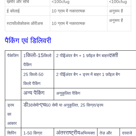
ख़मीर और साँचे
<100cfug
<100cfug
ई कोलाई
10 ग्राम में नकारात्मक
अनुरूप है
अनुरूप है
स्टाफीलोकोकस ऑरीअस
10 ग्राम में नकारात्मक
पैकिंग एवं डिलिवरी
किलो-15
इ
दफ़्ती
पैकेजिंग
1
किलो
2 पी
अंदर बैग + 1 फ़ॉइल बैग बाहर
पैकिंग
इ
25 किलो-50
2 पी
अंदर बैग + ड्रम में बाहर 1 फ़ॉइल बैग
किलो पैकिंग
अन्य पैकिंग
अनुकूलित पैकिंग
डी
एच
ड्रम
38सेमी*
60 सेमी या अनुकूलित, 25 किग्रा/ड्रम
का
आकार
अंतरराष्ट्रीय
शिपिंग
1-50 किग्रा
अभिव्यक्त
तेज़
और
दरवाजे